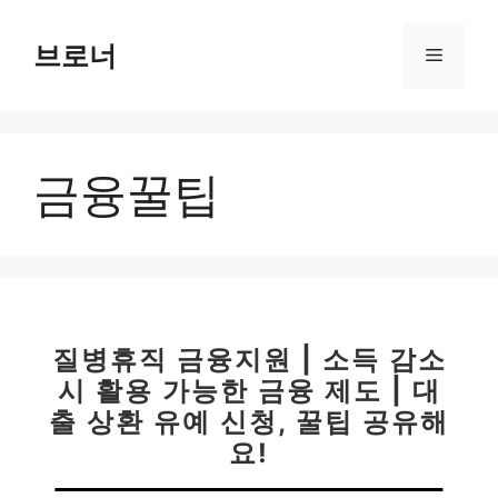
컨
텐
브로너
메
츠
로
뉴
건
너
금융꿀팁
뛰
기
질병휴직 금융지원 | 소득 감소
시 활용 가능한 금융 제도 | 대
출 상환 유예 신청, 꿀팁 공유해
요!