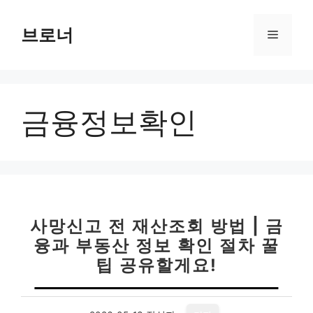
컨
텐
브로너
메
츠
로
뉴
건
너
금융정보확인
뛰
기
사망신고 전 재산조회 방법 | 금
융과 부동산 정보 확인 절차 꿀
팁 공유할게요!