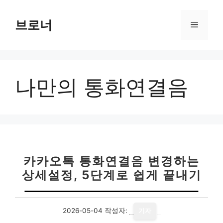
컨
텐
브로너
메
츠
로
뉴
건
너
나만의 통화연결음
뛰
기
카카오톡 통화연결음 변경하는
상세설정, 5단계로 쉽게 끝내기
2026-05-04
작성자:
기자