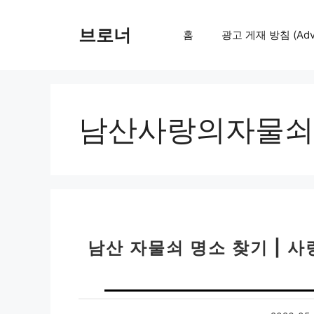
컨
텐
브로너
홈
광고 게재 방침 (Adver
츠
로
건
너
뛰
남산사랑의자물쇠
기
남산 자물쇠 명소 찾기 | 