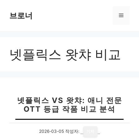
컨
텐
브로너
메
츠
로
뉴
건
너
넷플릭스 왓챠 비교
뛰
기
넷플릭스 VS 왓챠: 애니 전문
OTT 등급 작품 비교 분석
2026-03-05
작성자:
기자