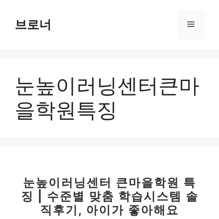
컨
텐
브로너
메
츠
로
뉴
건
너
눈높이러닝센터큰마
뛰
기
을학원특징
눈높이러닝센터 큰마을학원 특
징 | 수준별 맞춤 학습시스템 솔
직후기, 아이가 좋아해요