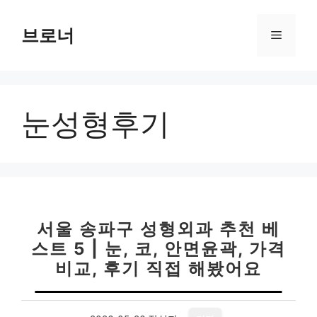
컨
텐
브로너
메
츠
로
뉴
건
너
눈성형후기
뛰
기
서울 송파구 성형외과 추천 베
스트 5 | 눈, 코, 안면윤곽, 가격
비교, 후기 직접 해봤어요