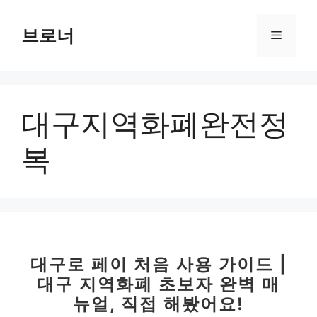
컨
텐
브로너
메
츠
로
뉴
건
너
대구지역화폐완전정
뛰
기
복
대구로 페이 처음 사용 가이드 |
대구 지역화폐 초보자 완벽 매
뉴얼, 직접 해봤어요!