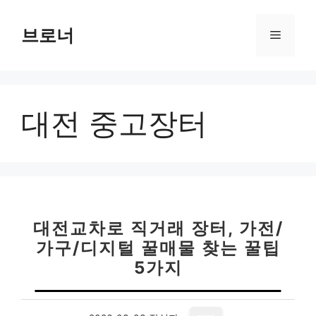
컨
텐
브로너
메
츠
로
뉴
건
너
대전 중고장터
뛰
기
대전교차로 직거래 장터, 가전/
가구/디지털 꿀매물 찾는 꿀팁
5가지