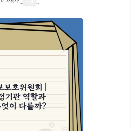
03
작성자:
기자