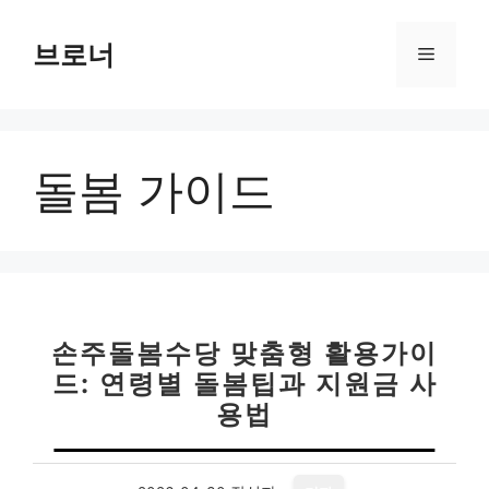
컨
텐
브로너
메
츠
로
뉴
건
너
돌봄 가이드
뛰
기
손주돌봄수당 맞춤형 활용가이
드: 연령별 돌봄팁과 지원금 사
용법