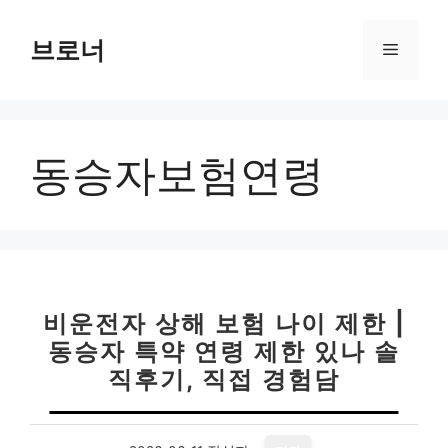
컨
텐
브로너
메
츠
로
뉴
건
너
동승자보험연령
뛰
기
비운전자 상해 보험 나이 제한 |
동승자 특약 연령 제한 있나 솔
직후기, 직접 경험담