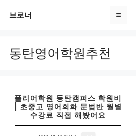
컨
텐
브로너
메
츠
로
뉴
건
너
동탄영어학원추천
뛰
기
폴리어학원 동탄캠퍼스 학원비
| 초중고 영어회화 문법반 월별
수강료 직접 해봤어요