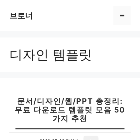
컨
텐
브로너
메
츠
로
뉴
건
너
디자인 템플릿
뛰
기
문서/디자인/웹/PPT 총정리:
무료 다운로드 템플릿 모음 50
가지 추천