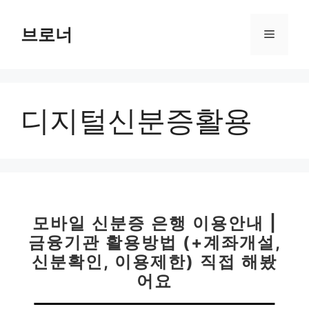
컨
텐
브로너
메
츠
로
뉴
건
너
디지털신분증활용
뛰
기
모바일 신분증 은행 이용안내 |
금융기관 활용방법 (+계좌개설,
신분확인, 이용제한) 직접 해봤
어요