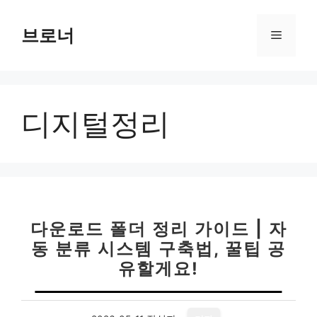
컨
텐
브로너
메
츠
로
뉴
건
너
디지털정리
뛰
기
다운로드 폴더 정리 가이드 | 자
동 분류 시스템 구축법, 꿀팁 공
유할게요!