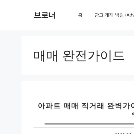
컨
텐
브로너
홈
광고 게재 방침 (Adver
츠
로
건
너
뛰
매매 완전가이드
기
아파트 매매 직거래 완벽가이