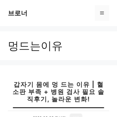
컨
텐
브로너
메
츠
로
뉴
건
너
멍드는이유
뛰
기
갑자기 몸에 멍 드는 이유 | 혈
소판 부족 + 병원 검사 필요 솔
직후기, 놀라운 변화!