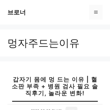
컨
텐
브로너
메
츠
로
뉴
건
너
멍자주드는이유
뛰
기
갑자기 몸에 멍 드는 이유 | 혈
소판 부족 + 병원 검사 필요 솔
직후기, 놀라운 변화!