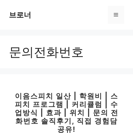
컨
텐
브로너
메
츠
로
뉴
건
너
문의전화번호
뛰
기
이음스피치 일산 | 학원비 | 스
피치 프로그램 | 커리큘럼 | 수
업방식 | 효과 | 위치 | 문의 전
화번호 솔직후기, 직접 경험담
공유!