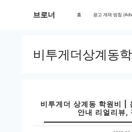
컨
텐
브로너
홈
광고 게재 방침 (Adver
츠
로
건
너
뛰
비투게더상계동학
기
비투게더 상계동 학원비 |
안내 리얼리뷰,