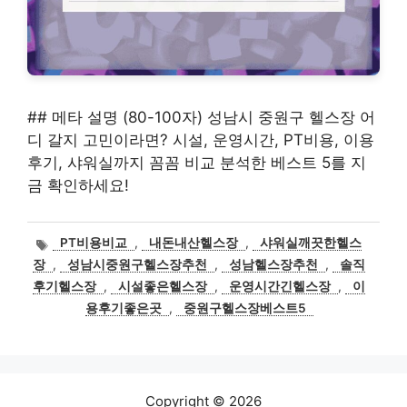
## 메타 설명 (80-100자) 성남시 중원구 헬스장 어
디 갈지 고민이라면? 시설, 운영시간, PT비용, 이용
후기, 샤워실까지 꼼꼼 비교 분석한 베스트 5를 지
금 확인하세요!
태
PT비용비교
,
내돈내산헬스장
,
샤워실깨끗한헬스
그
장
,
성남시중원구헬스장추천
,
성남헬스장추천
,
솔직
후기헬스장
,
시설좋은헬스장
,
운영시간긴헬스장
,
이
용후기좋은곳
,
중원구헬스장베스트5
Copyright © 2026