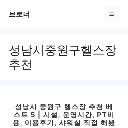
컨
텐
브로너
메
츠
로
뉴
건
너
성남시중원구헬스장
뛰
기
추천
성남시 중원구 헬스장 추천 베
스트 5 | 시설, 운영시간, PT비
용, 이용후기, 샤워실 직접 해봤