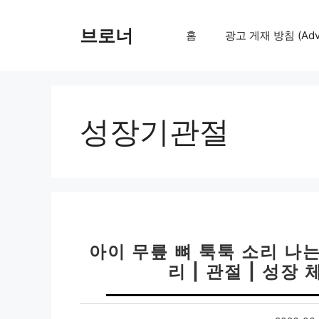
컨
텐
브로너
홈
광고 게재 방침 (Adver
츠
로
건
너
뛰
성장기관절
기
아이 무릎 뼈 툭툭 소리 나
리 | 관절 | 성장