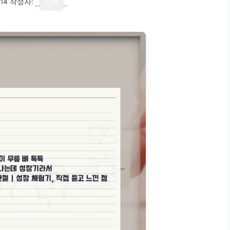
14
작성자:
기자