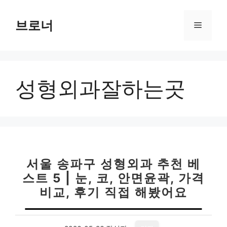
컨
텐
브로너
메
츠
로
뉴
건
너
성형외과잘하는곳
뛰
기
서울 송파구 성형외과 추천 베
스트 5 | 눈, 코, 안면윤곽, 가격
비교, 후기 직접 해봤어요