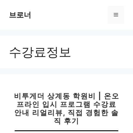
컨
텐
브로너
메
츠
로
뉴
건
너
수강료정보
뛰
기
비투게더 상계동 학원비 | 온오
프라인 입시 프로그램 수강료
안내 리얼리뷰, 직접 경험한 솔
직 후기