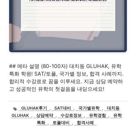
## 메타 설명 (80-100자) 대치동 GLUHAK, 유학
특화 학원! SAT/토플, 국가별 정보, 합격 사례까지.
합리적 수강료로 꿈을 이루세요. 지금 상담 예약하
고 성공적인 유학의 첫걸음을 내딛으세요!
태
GLUHAK후기
,
SAT대비
,
국가별유학
,
대치동
그
GLUHAK
,
상담예약
,
수강료정보
,
유학경험
,
유학
특화
,
토플대비
,
합격사례