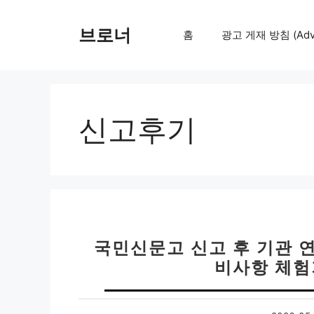
컨
텐
브로너
홈
광고 게재 방침 (Adver
츠
로
건
너
뛰
신고후기
기
국민신문고 신고 후 기관 연
비사항 체험