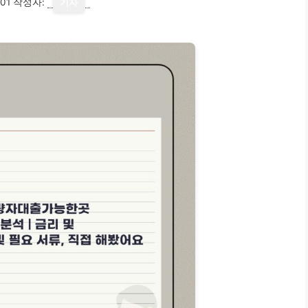
01
작성자:
기자