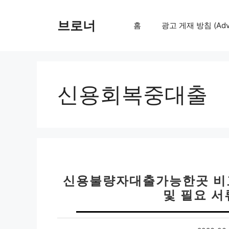
컨
텐
브로너
홈
광고 게재 방침 (Adver
츠
로
건
너
뛰
신용회복중대출
기
신용불량자대출가능한곳 비교 
및 필요 서