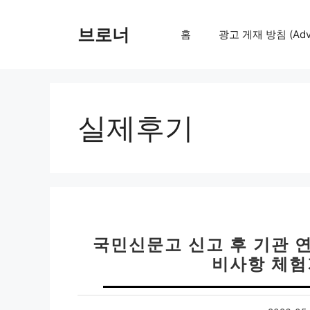
컨
텐
브로너
홈
광고 게재 방침 (Adver
츠
로
건
너
뛰
실제후기
기
국민신문고 신고 후 기관 연
비사항 체험