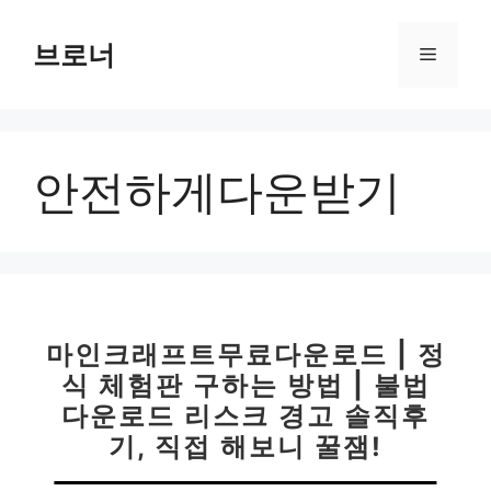
컨
텐
브로너
메
츠
로
뉴
건
너
안전하게다운받기
뛰
기
마인크래프트무료다운로드 | 정
식 체험판 구하는 방법 | 불법
다운로드 리스크 경고 솔직후
기, 직접 해보니 꿀잼!