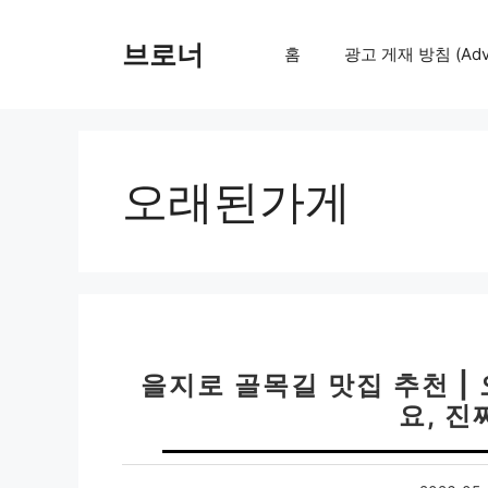
컨
텐
브로너
홈
광고 게재 방침 (Adver
츠
로
건
너
뛰
오래된가게
기
을지로 골목길 맛집 추천 |
요, 