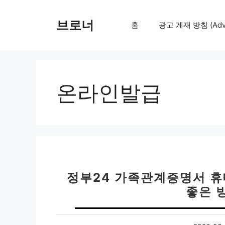
컨
텐
브로너
홈
광고 게재 방침 (Adver
츠
로
건
너
뛰
온라인발급
기
정부24 가족관계증명서 
좋은 