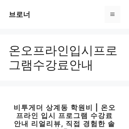
컨
텐
브로너
메
츠
로
뉴
건
너
온오프라인입시프로
뛰
기
그램수강료안내
비투게더 상계동 학원비 | 온오
프라인 입시 프로그램 수강료
안내 리얼리뷰, 직접 경험한 솔