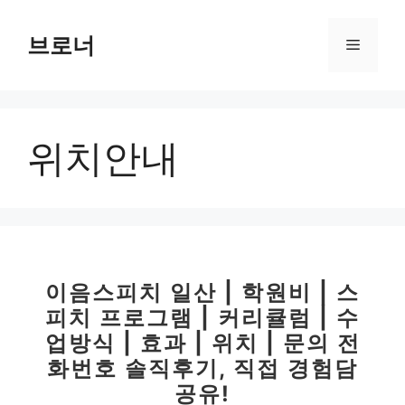
컨
텐
브로너
메
츠
로
뉴
건
너
위치안내
뛰
기
이음스피치 일산 | 학원비 | 스
피치 프로그램 | 커리큘럼 | 수
업방식 | 효과 | 위치 | 문의 전
화번호 솔직후기, 직접 경험담
공유!