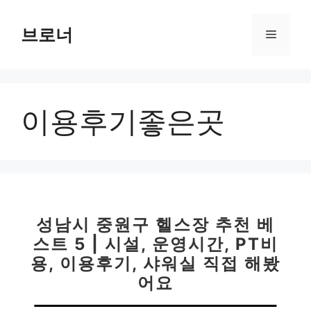
컨
텐
브로너
메
츠
로
뉴
건
너
이용후기좋은곳
뛰
기
성남시 중원구 헬스장 추천 베
스트 5 | 시설, 운영시간, PT비
용, 이용후기, 샤워실 직접 해봤
어요