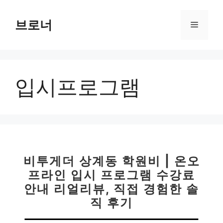
컨
텐
브로너
메
츠
로
뉴
건
너
입시프로그램
뛰
기
비투게더 상계동 학원비 | 온오
프라인 입시 프로그램 수강료
안내 리얼리뷰, 직접 경험한 솔
직 후기