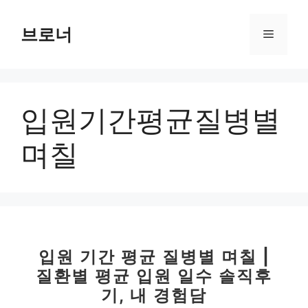
컨
텐
브로너
메
츠
로
뉴
건
너
입원기간평균질병별
뛰
기
며칠
입원 기간 평균 질병별 며칠 |
질환별 평균 입원 일수 솔직후
기, 내 경험담