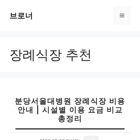
컨
텐
브로너
메
츠
로
뉴
건
너
장례식장 추천
뛰
기
분당서울대병원 장례식장 비용
안내 | 시설별 이용 요금 비교
총정리