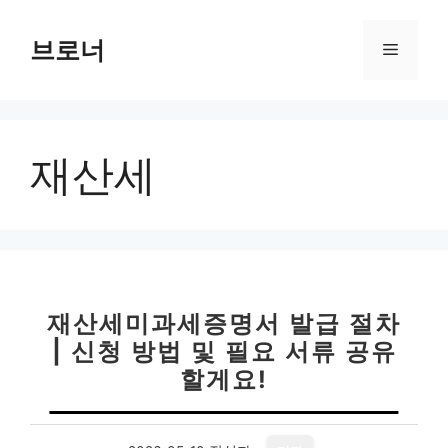
컨
텐
브로너
메
츠
로
뉴
건
너
재산세
뛰
기
재산세미과세증명서 발급 절차
| 신청 방법 및 필요 서류 공유
할게요!