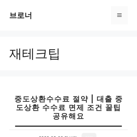
컨
텐
브로너
메
츠
로
뉴
건
너
재테크팁
뛰
기
중도상환수수료 절약 | 대출 중
도상환 수수료 면제 조건 꿀팁
공유해요