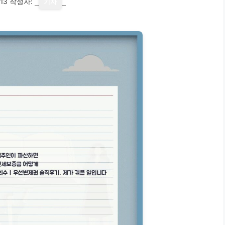
13
작성자:
기자