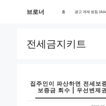
컨
텐
브로너
홈
광고 게재 방침 (Adver
츠
로
건
너
뛰
전세금지키트
기
집주인이 파산하면 전세보증금
보증금 회수 | 우선변제