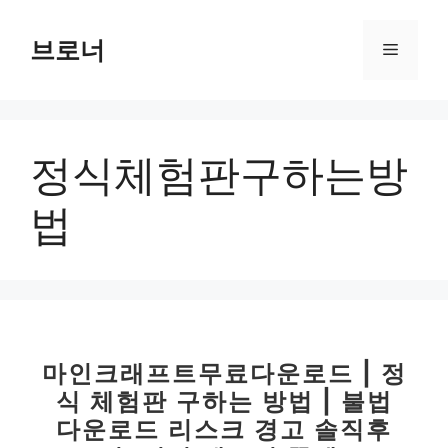
컨
텐
브로너
메
츠
로
뉴
건
너
정식체험판구하는방
뛰
기
법
마인크래프트무료다운로드 | 정
식 체험판 구하는 방법 | 불법
다운로드 리스크 경고 솔직후