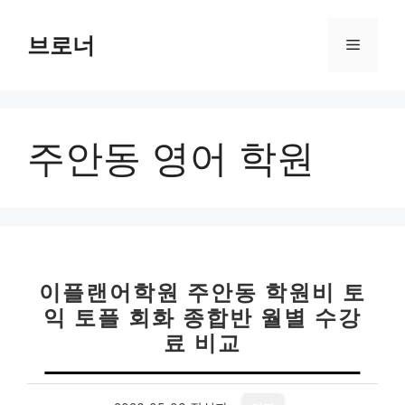
컨
텐
브로너
메
츠
로
뉴
건
너
주안동 영어 학원
뛰
기
이플랜어학원 주안동 학원비 토
익 토플 회화 종합반 월별 수강
료 비교