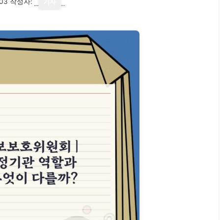
03
작성자:
기자