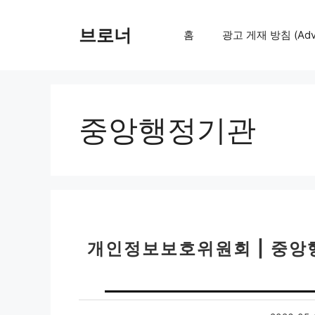
컨
텐
브로너
홈
광고 게재 방침 (Adver
츠
로
건
너
뛰
중앙행정기관
기
개인정보보호위원회 | 중앙