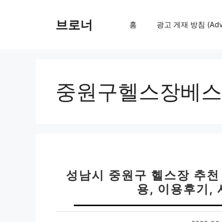
컨
텐
브로너
홈
광고 게재 방침 (Adver
츠
로
건
너
뛰
중원구헬스장베스
기
성남시 중원구 헬스장 추천 베
용, 이용후기,