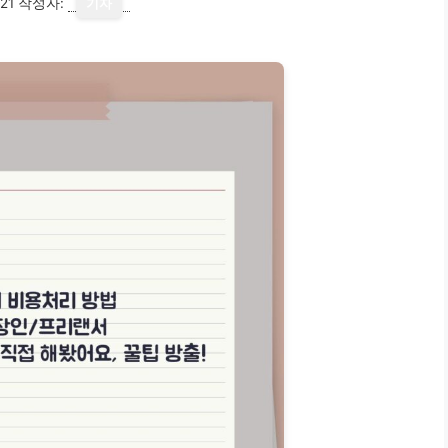
21
작성자:
기자