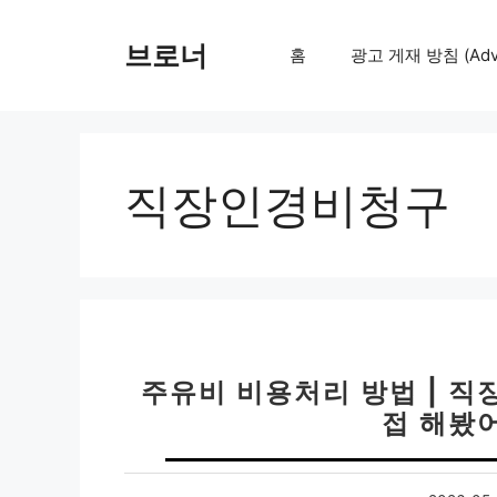
컨
텐
브로너
홈
광고 게재 방침 (Adver
츠
로
건
너
뛰
직장인경비청구
기
주유비 비용처리 방법 | 직
접 해봤어