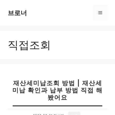
컨
텐
브로너
메
츠
로
뉴
건
너
직접조회
뛰
기
재산세미납조회 방법 | 재산세
미납 확인과 납부 방법 직접 해
봤어요