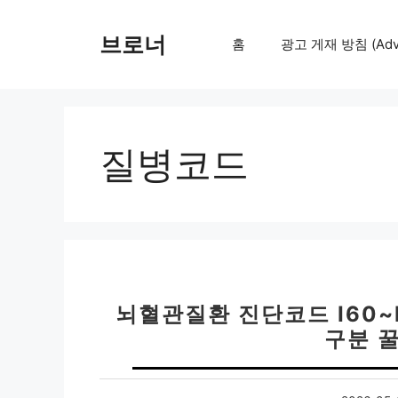
컨
텐
브로너
홈
광고 게재 방침 (Adver
츠
로
건
너
뛰
질병코드
기
뇌혈관질환 진단코드 I60~I
구분 