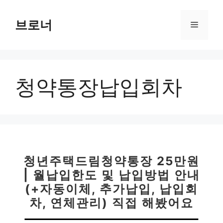
컨
텐
브로너
메
츠
로
뉴
건
너
청약통장납입회차
뛰
기
청년주택드림청약통장 25만원
| 월납입한도 및 납입방법 안내
(+자동이체, 추가납입, 납입회
차, 연체관리) 직접 해봤어요