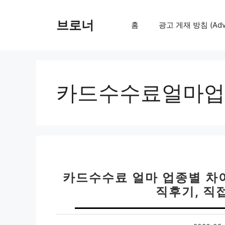
컨
텐
브로너
홈
광고 게재 방침 (Adver
츠
로
건
너
뛰
카드수수료얼마업
기
카드수수료 얼마 업종별 차이
직후기, 직