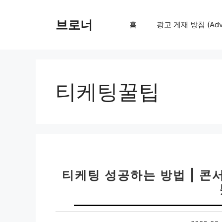
컨
텐
브로너
홈
광고 게재 방침 (Adver
츠
로
건
너
뛰
티케팅꿀팁
기
티케팅 성공하는 방법 | 콘